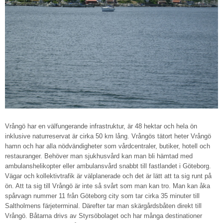
Vrångö har en välfungerande infrastruktur, är 48 hektar och hela ön
inklusive naturreservat är cirka 50 km lång. Vrångös tätort heter Vrångö
hamn och har alla nödvändigheter som vårdcentraler, butiker, hotell och
restauranger. Behöver man sjukhusvård kan man bli hämtad med
ambulanshelikopter eller ambulansvård snabbt till fastlandet i Göteborg.
Vägar och kollektivtrafik är välplanerade och det är lätt att ta sig runt på
ön. Att ta sig till Vrångö är inte så svårt som man kan tro. Man kan åka
spårvagn nummer 11 från Göteborg city som tar cirka 35 minuter till
Saltholmens färjeterminal. Därefter tar man skärgårdsbåten direkt till
Vrångö. Båtarna drivs av Styrsöbolaget och har många destinationer