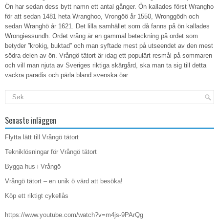
Ön har sedan dess bytt namn ett antal gånger. Ön kallades först Wrangho
för att sedan 1481 heta Wranghoo, Vrongöö år 1550, Wronggödh och
sedan Wranghö år 1621. Det lilla samhället som då fanns på ön kallades
Wrongiessundh. Ordet vrång är en gammal beteckning på ordet som
betyder ”krokig, buktad” och man syftade mest på utseendet av den mest
södra delen av ön. Vrångö tätort är idag ett populärt resmål på sommaren
och vill man njuta av Sveriges riktiga skärgård, ska man ta sig till detta
vackra paradis och pärla bland svenska öar.
Senaste inläggen
Flytta lätt till Vrångö tätort
Tekniklösningar för Vrångö tätort
Bygga hus i Vrångö
Vrångö tätort – en unik ö värd att besöka!
Köp ett riktigt cykellås
https://www.youtube.com/watch?v=m4js-9PArQg