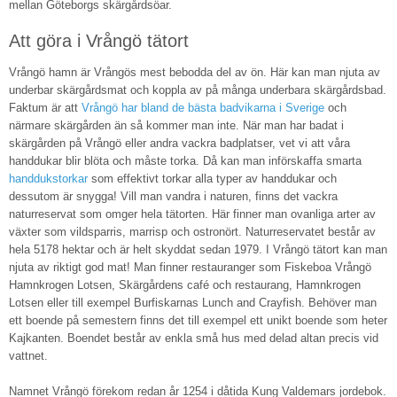
mellan Göteborgs skärgårdsöar.
Att göra i Vrångö tätort
Vrångö hamn är Vrångös mest bebodda del av ön. Här kan man njuta av
underbar skärgårdsmat och koppla av på många underbara skärgårdsbad.
Faktum är att
Vrångö har bland de bästa badvikarna i Sverige
och
närmare skärgården än så kommer man inte. När man har badat i
skärgården på Vrångö eller andra vackra badplatser, vet vi att våra
handdukar blir blöta och måste torka. Då kan man införskaffa smarta
handdukstorkar
som effektivt torkar alla typer av handdukar och
dessutom är snygga! Vill man vandra i naturen, finns det vackra
naturreservat som omger hela tätorten. Här finner man ovanliga arter av
växter som vildsparris, marrisp och ostronört. Naturreservatet består av
hela 5178 hektar och är helt skyddat sedan 1979. I Vrångö tätort kan man
njuta av riktigt god mat! Man finner restauranger som Fiskeboa Vrångö
Hamnkrogen Lotsen, Skärgårdens café och restaurang, Hamnkrogen
Lotsen eller till exempel Burfiskarnas Lunch and Crayfish. Behöver man
ett boende på semestern finns det till exempel ett unikt boende som heter
Kajkanten. Boendet består av enkla små hus med delad altan precis vid
vattnet.
Namnet Vrångö förekom redan år 1254 i dåtida Kung Valdemars jordebok.